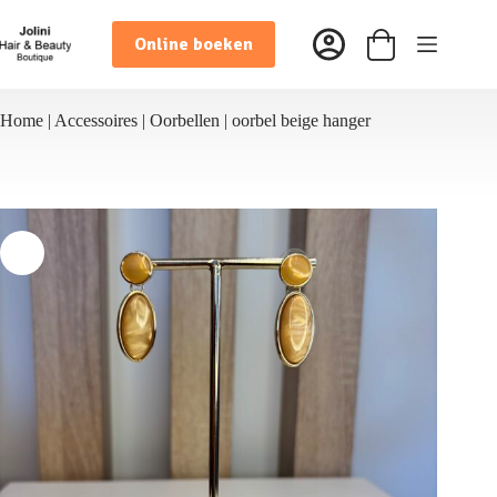
Ga
naar
Online boeken
de
Winkelwagen
inhoud
Home
|
Accessoires
|
Oorbellen
|
oorbel beige hanger