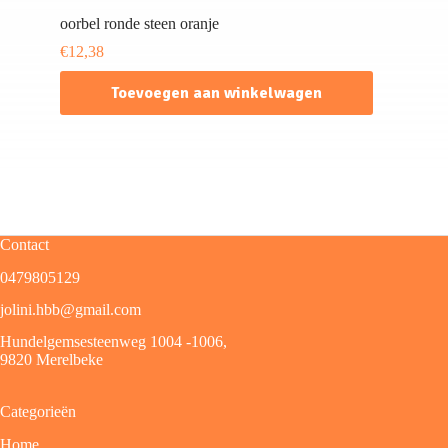
oorbel ronde steen oranje
€
12,38
Toevoegen aan winkelwagen
Contact
0479805129
jolini.hbb@gmail.com
Hundelgemsesteenweg 1004 -1006,
9820 Merelbeke
Categorieën
Home