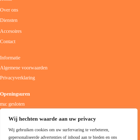
Over ons
Diensten
Accesoires
Contact
Informatie
Algemene voorwaarden
Privacyverklaring
Openingsuren
ma: gesloten
di - vrij: 9u - 18u
Wij hechten waarde aan uw privacy
zat: 9u - 17u
Wij gebruiken cookies om uw surfervaring te verbeteren,
zon; gesloten
gepersonaliseerde advertenties of inhoud aan te bieden en ons