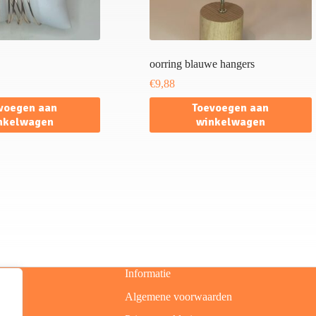
oorring blauwe hangers
€
9,88
voegen aan
Toevoegen aan
nkelwagen
winkelwagen
Informatie
Algemene voorwaarden