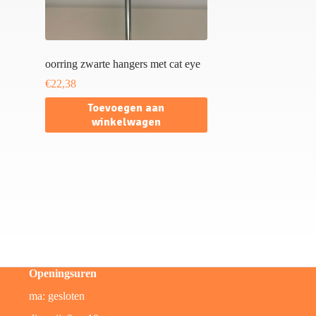
oorring zwarte hangers met cat eye
€
22,38
Toevoegen aan
winkelwagen
Openingsuren
ma: gesloten