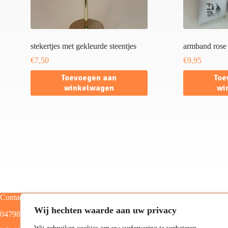
stekertjes met gekleurde steentjes
armband rose
€
7,50
€
9,95
Toevoegen aan
Toe
winkelwagen
wi
Contact
Categorieën
Wij hechten waarde aan uw privacy
0479805129
Home