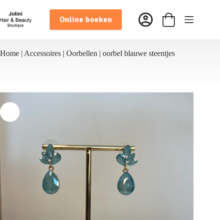
Ga
naar
Online boeken
de
Winkelwagen
inhoud
Home
|
Accessoires
|
Oorbellen
|
oorbel blauwe steentjes