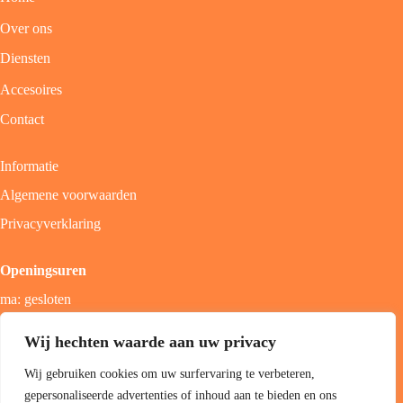
Over ons
Diensten
Accesoires
Contact
Informatie
Algemene voorwaarden
Privacyverklaring
Openingsuren
ma: gesloten
di - vrij: 9u - 18u
Wij hechten waarde aan uw privacy
zat: 9u - 17u
Wij gebruiken cookies om uw surfervaring te verbeteren,
zon; gesloten
gepersonaliseerde advertenties of inhoud aan te bieden en ons