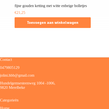
fijne gouden ketting met witte enbeige bolletjes
€
21,25
Toevoegen aan winkelwagen
Contact
0479805129
jolini.hbb@gmail.com
Hundelgemsesteenweg 1004 -1006,
9820 Merelbeke
Categorieën
Home