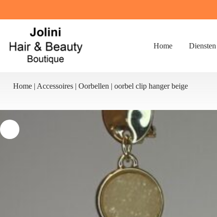
Ga
naar
de
inhoud
Home
Diensten
Home
|
Accessoires
|
Oorbellen
|
oorbel clip hanger beige