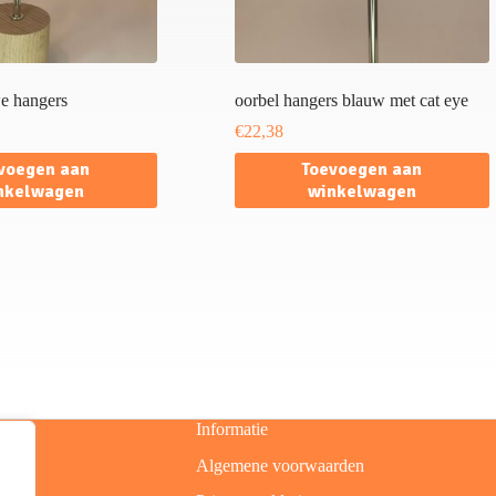
e hangers
oorbel hangers blauw met cat eye
€
22,38
voegen aan
Toevoegen aan
nkelwagen
winkelwagen
Informatie
Algemene voorwaarden