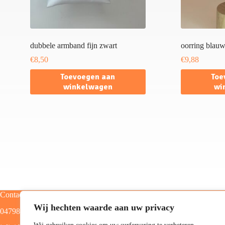
dubbele armband fijn zwart
oorring blauw
€
8,50
€
9,88
Toevoegen aan
Toe
winkelwagen
wi
Contact
Categorieën
Wij hechten waarde aan uw privacy
0479805129
Home