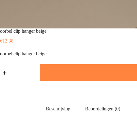
oorbel clip hanger beige
€
12,38
oorbel clip hanger beige
oorbel
clip
hanger
beige
aantal
Beschrijving
Beoordelingen (0)