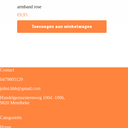
armband rose
€
9,95
Toevoegen aan winkelwagen
Contact
0479805129
jolini.hbb@gmail.com
Hundelgemsesteenweg 1004 -1006,
9820 Merelbeke
Categorieën
Home