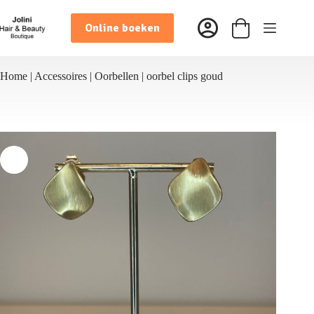
Ga
naar
Online boeken
de
Winkelwagen
inhoud
Home
|
Accessoires
|
Oorbellen
|
oorbel clips goud