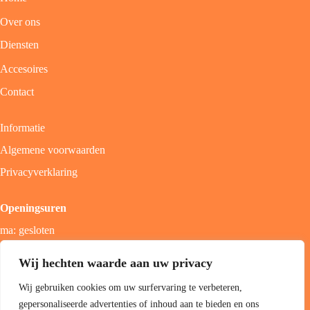
Over ons
Diensten
Accesoires
Contact
Informatie
Algemene voorwaarden
Privacyverklaring
Openingsuren
ma: gesloten
di - vrij: 9u - 18u
Wij hechten waarde aan uw privacy
zat: 9u - 17u
Wij gebruiken cookies om uw surfervaring te verbeteren,
zon; gesloten
gepersonaliseerde advertenties of inhoud aan te bieden en ons