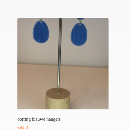
oorring blauwe hangers
€
9,88