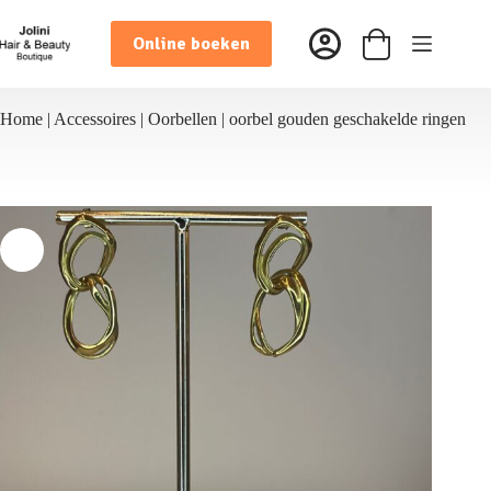
Ga
naar
Online boeken
de
Winkelwagen
inhoud
Home
|
Accessoires
|
Oorbellen
|
oorbel gouden geschakelde ringen