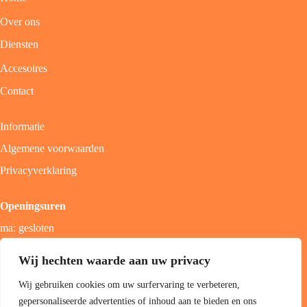
Over ons
Diensten
Accesoires
Contact
Informatie
Algemene voorwaarden
Privacyverklaring
Openingsuren
ma: gesloten
di - vrij: 9u - 18u
Wij hechten waarde aan uw privacy
zat: 9u - 17u
Wij gebruiken cookies om uw surfervaring te verbeteren,
zon; gesloten
gepersonaliseerde advertenties of inhoud aan te bieden en ons