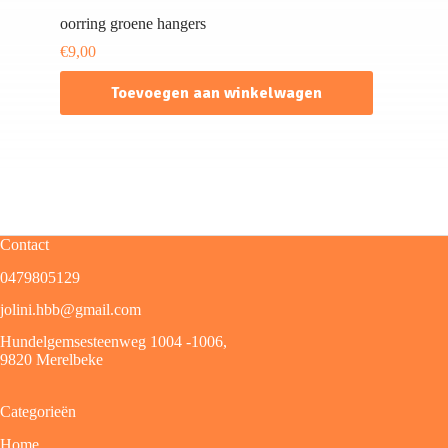
oorring groene hangers
€
9,00
Toevoegen aan winkelwagen
Contact
0479805129
jolini.hbb@gmail.com
Hundelgemsesteenweg 1004 -1006,
9820 Merelbeke
Categorieën
Home