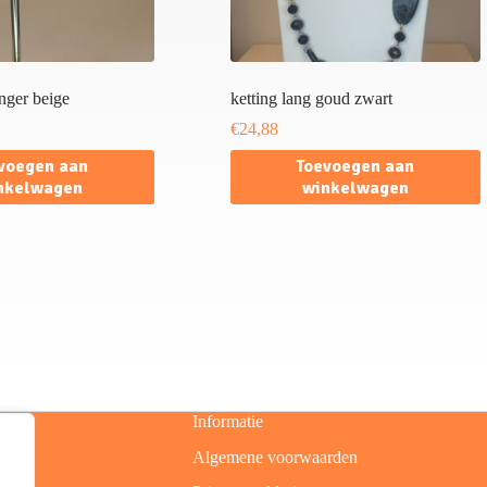
anger beige
ketting lang goud zwart
€
24,88
voegen aan
Toevoegen aan
nkelwagen
winkelwagen
Informatie
Algemene voorwaarden