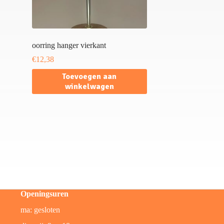
oorring hanger vierkant
€
12,38
Toevoegen aan
winkelwagen
Openingsuren
ma: gesloten