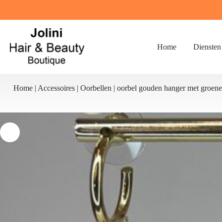
Ga
naar
de
inhoud
Home
Diensten
Home
|
Accessoires
|
Oorbellen
|
oorbel gouden hanger met groene