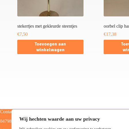
stekertjes met gekleurde steentjes
oorbel clip h
€
7,50
€
17,38
Toevoegen aan
Toe
winkelwagen
wi
Contact
Categorieën
Wij hechten waarde aan uw privacy
0479805129
Home