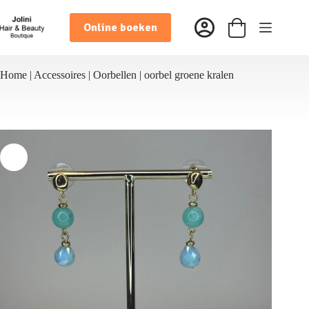
Ga
naar
Online boeken
de
Winkelwagen
inhoud
Home
|
Accessoires
|
Oorbellen
|
oorbel groene kralen