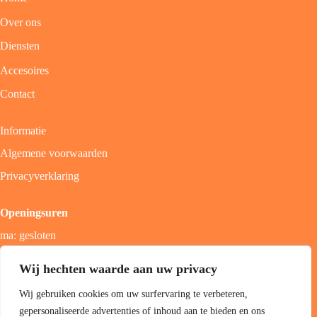
Over ons
Diensten
Accesoires
Contact
Informatie
Algemene voorwaarden
Privacyverklaring
Openingsuren
ma: gesloten
di - vrij: 9u - 18u
Wij hechten waarde aan uw privacy
zat: 9u - 17u
Wij gebruiken cookies om uw surfervaring te verbeteren,
zon; gesloten
gepersonaliseerde advertenties of inhoud aan te bieden en ons