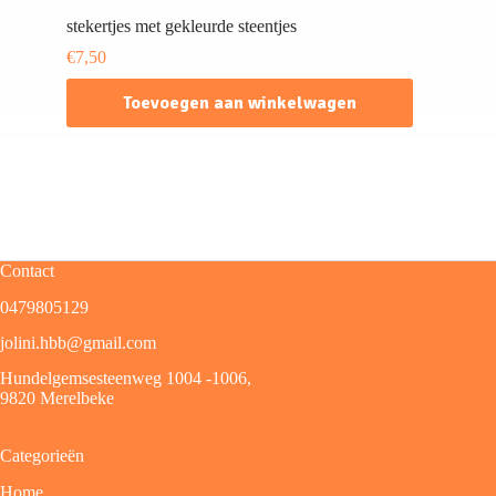
stekertjes met gekleurde steentjes
€
7,50
Toevoegen aan winkelwagen
Contact
0479805129
jolini.hbb@gmail.com
Hundelgemsesteenweg 1004 -1006,
9820 Merelbeke
Categorieën
Home