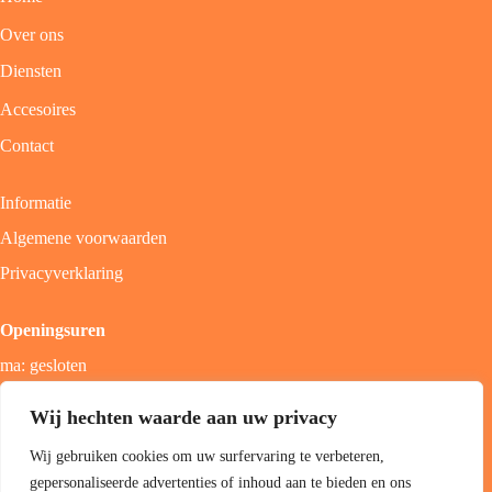
Over ons
Diensten
Accesoires
Contact
Informatie
Algemene voorwaarden
Privacyverklaring
Openingsuren
ma: gesloten
di - vrij: 9u - 18u
Wij hechten waarde aan uw privacy
zat: 9u - 17u
Wij gebruiken cookies om uw surfervaring te verbeteren,
zon; gesloten
gepersonaliseerde advertenties of inhoud aan te bieden en ons