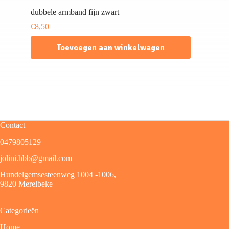
dubbele armband fijn zwart
€
8,50
Toevoegen aan winkelwagen
Contact
0479805129
jolini.hbb@gmail.com
Hundelgemsesteenweg 1004 -1006,
9820 Merelbeke
Categorieën
Home