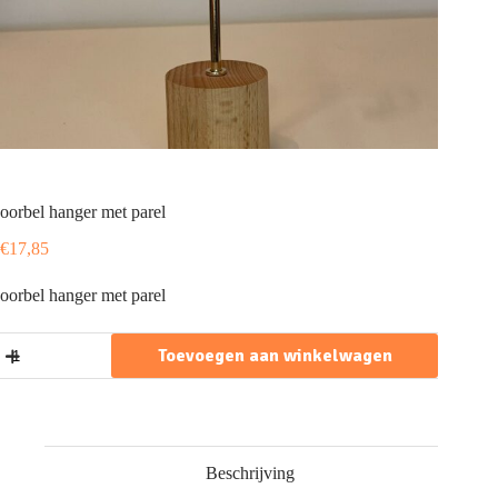
oorbel hanger met parel
€
17,85
oorbel hanger met parel
oorbel
Toevoegen aan winkelwagen
hanger
met
parel
aantal
Beschrijving