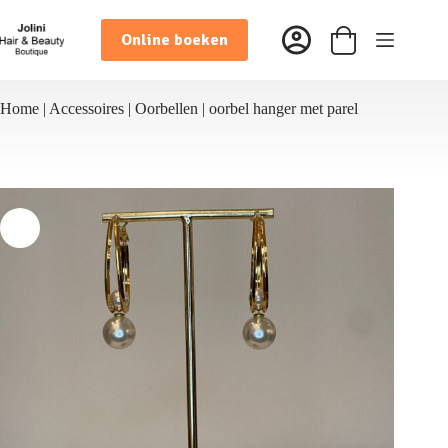
Ga
naar
Online boeken
de
Winkelwagen
inhoud
Home
|
Accessoires
|
Oorbellen
|
oorbel hanger met parel