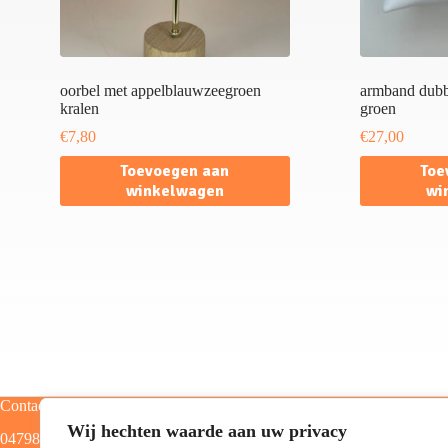
oorbel met appelblauwzeegroen
armband dubbe
kralen
groen
€
7,80
€
27,00
Toevoegen aan
Toe
winkelwagen
wi
Contact
Categorieën
Wij hechten waarde aan uw privacy
0479805129
Home