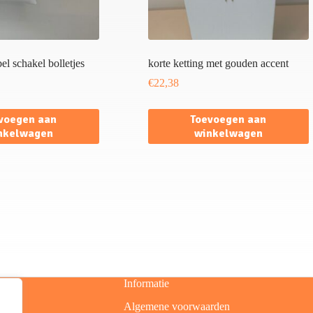
l schakel bolletjes
korte ketting met gouden accent
€
22,38
voegen aan
Toevoegen aan
nkelwagen
winkelwagen
Informatie
Algemene voorwaarden