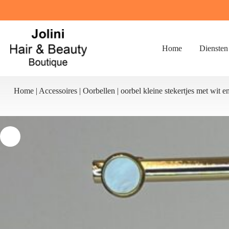
Ga
naar
de
inhoud
Home
Diensten
Home
|
Accessoires
|
Oorbellen
|
oorbel kleine stekertjes met wit 