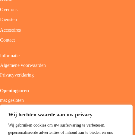
Over ons
Diensten
Accesoires
Contact
Informatie
Algemene voorwaarden
Privacyverklaring
Openingsuren
ma: gesloten
di - vrij: 9u - 18u
Wij hechten waarde aan uw privacy
zat: 9u - 17u
Wij gebruiken cookies om uw surfervaring te verbeteren,
zon; gesloten
gepersonaliseerde advertenties of inhoud aan te bieden en ons