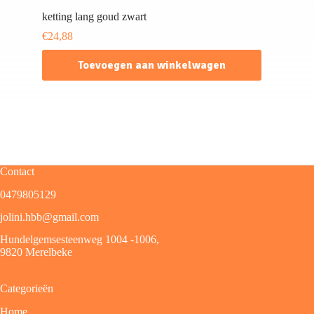
ketting lang goud zwart
€
24,88
Toevoegen aan winkelwagen
Contact
0479805129
jolini.hbb@gmail.com
Hundelgemsesteenweg 1004 -1006,
9820 Merelbeke
Categorieën
Home