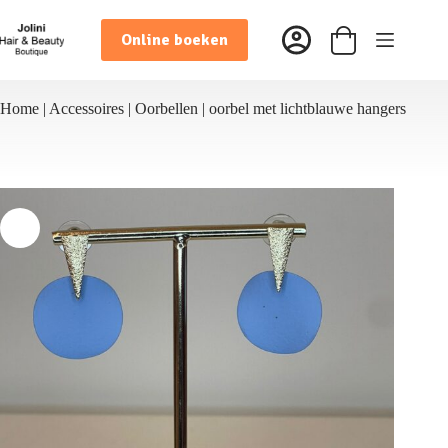
Ga
naar
Online boeken
de
Winkelwagen
inhoud
Home
|
Accessoires
|
Oorbellen
|
oorbel met lichtblauwe hangers