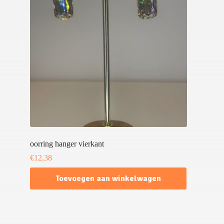
oorring hanger vierkant
€
12,38
Toevoegen aan winkelwagen