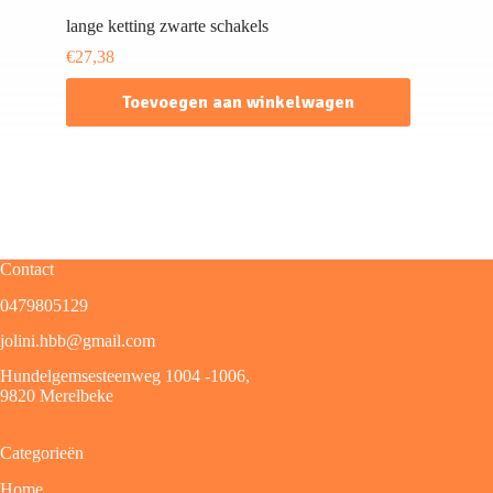
lange ketting zwarte schakels
€
27,38
Toevoegen aan winkelwagen
Contact
0479805129
jolini.hbb@gmail.com
Hundelgemsesteenweg 1004 -1006,
9820 Merelbeke
Categorieën
Home