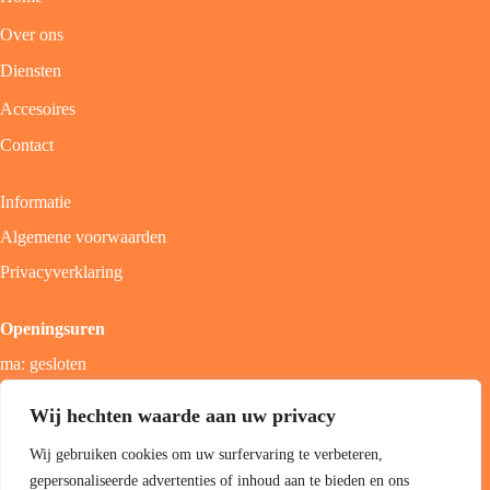
Over ons
Diensten
Accesoires
Contact
Informatie
Algemene voorwaarden
Privacyverklaring
Openingsuren
ma: gesloten
di - vrij: 9u - 18u
Wij hechten waarde aan uw privacy
zat: 9u - 17u
Wij gebruiken cookies om uw surfervaring te verbeteren,
zon; gesloten
gepersonaliseerde advertenties of inhoud aan te bieden en ons