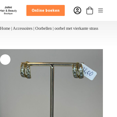
Ga
naar
Online boeken
de
Winkelwagen
inhoud
Home
|
Accessoires
|
Oorbellen
|
oorbel met vierkante strass