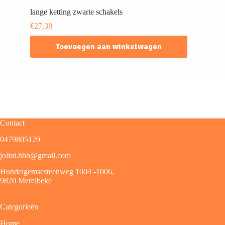
lange ketting zwarte schakels
€
27,38
Toevoegen aan winkelwagen
Contact
0479805129
jolini.hbb@gmail.com
Hundelgemsesteenweg 1004 -1006,
9820 Merelbeke
Categorieën
Home