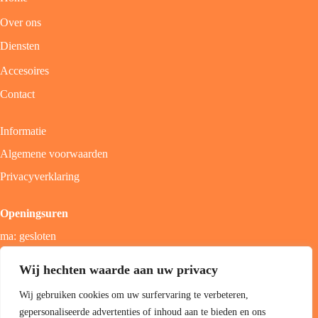
Over ons
Diensten
Accesoires
Contact
Informatie
Algemene voorwaarden
Privacyverklaring
Openingsuren
ma: gesloten
di - vrij: 9u - 18u
Wij hechten waarde aan uw privacy
zat: 9u - 17u
Wij gebruiken cookies om uw surfervaring te verbeteren,
zon; gesloten
gepersonaliseerde advertenties of inhoud aan te bieden en ons