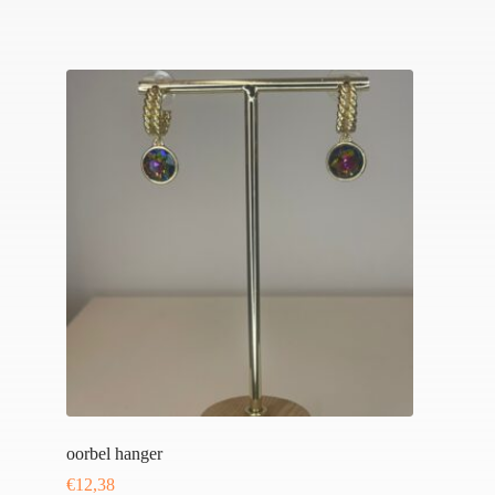
oorbel hanger
€
12,38