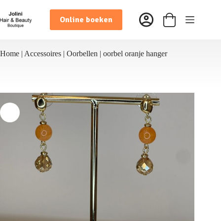
Ga
naar
Online boeken
de
Winkelwagen
inhoud
Home
|
Accessoires
|
Oorbellen
|
oorbel oranje hanger