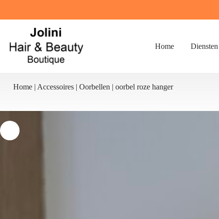
Ga
naar
de
inhoud
Home
Diensten
Home
|
Accessoires
|
Oorbellen
|
oorbel roze hanger