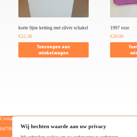
korte fijne ketting met zilver schakel
1997 roze
€
22,38
€
20,00
Toevoegen aan
Toe
winkelwagen
wi
Contact
Categorieën
Wij hechten waarde aan uw privacy
0479805129
Home