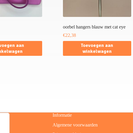
oorbel hangers blauw met cat eye
€
22,38
voegen aan
Toevoegen aan
nkelwagen
winkelwagen
Informatie
Algemene voorwaarden