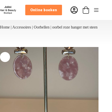
Ga
naar
Online boeken
de
Winkelwagen
inhoud
Home
|
Accessoires
|
Oorbellen
|
oorbel roze hanger met steen