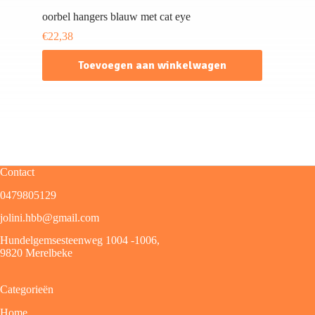
oorbel hangers blauw met cat eye
€
22,38
Toevoegen aan winkelwagen
Contact
0479805129
jolini.hbb@gmail.com
Hundelgemsesteenweg 1004 -1006,
9820 Merelbeke
Categorieën
Home