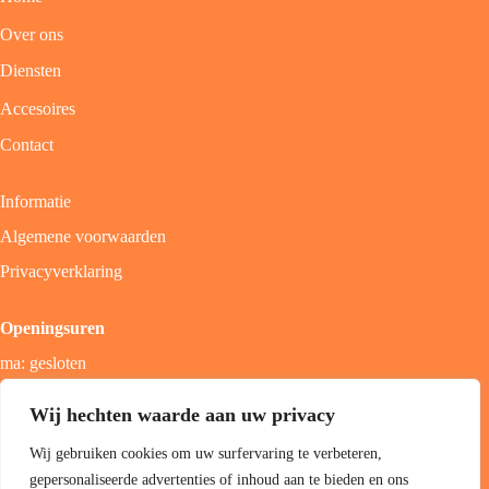
Over ons
Diensten
Accesoires
Contact
Informatie
Algemene voorwaarden
Privacyverklaring
Openingsuren
ma: gesloten
di - vrij: 9u - 18u
Wij hechten waarde aan uw privacy
zat: 9u - 17u
Wij gebruiken cookies om uw surfervaring te verbeteren,
zon; gesloten
gepersonaliseerde advertenties of inhoud aan te bieden en ons