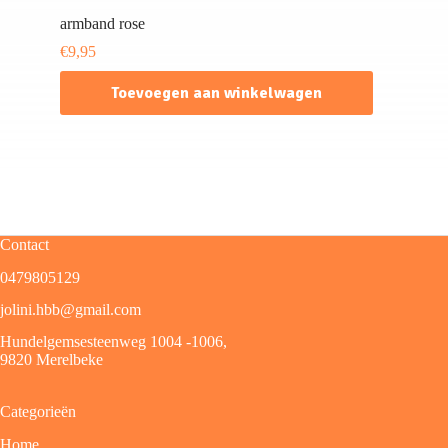
armband rose
€
9,95
Toevoegen aan winkelwagen
Contact
0479805129
jolini.hbb@gmail.com
Hundelgemsesteenweg 1004 -1006,
9820 Merelbeke
Categorieën
Home