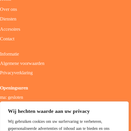
Over ons
Diensten
Accesoires
Contact
Informatie
Algemene voorwaarden
Privacyverklaring
Openingsuren
ma: gesloten
di - vrij: 9u - 18u
Wij hechten waarde aan uw privacy
zat: 9u - 17u
Wij gebruiken cookies om uw surfervaring te verbeteren,
zon; gesloten
gepersonaliseerde advertenties of inhoud aan te bieden en ons