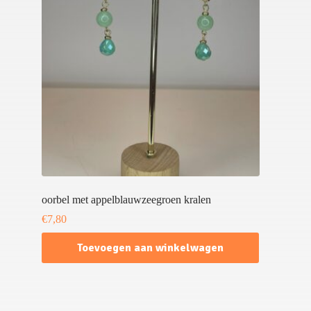
oorbel met appelblauwzeegroen kralen
€
7,80
Toevoegen aan winkelwagen