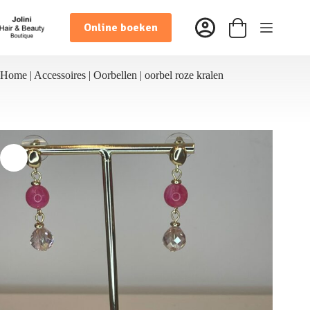
Ga
naar
Online boeken
de
Winkelwagen
inhoud
Home
|
Accessoires
|
Oorbellen
|
oorbel roze kralen