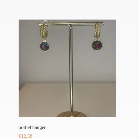
oorbel hanger
€
12,38