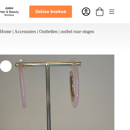
Ga
naar
Online boeken
de
Winkelwagen
inhoud
Home
|
Accessoires
|
Oorbellen
|
oorbel roze ringen