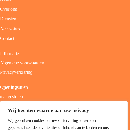
Over ons
Diensten
Accesoires
Contact
Informatie
Algemene voorwaarden
Privacyverklaring
Openingsuren
ma: gesloten
di - vrij: 9u - 18u
Wij hechten waarde aan uw privacy
zat: 9u - 17u
Wij gebruiken cookies om uw surfervaring te verbeteren,
zon; gesloten
gepersonaliseerde advertenties of inhoud aan te bieden en ons