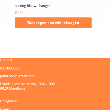
oorring blauwe hangers
€
9,88
Toevoegen aan winkelwagen
Contact
0479805129
jolini.hbb@gmail.com
Hundelgemsesteenweg 1004 -1006,
9820 Merelbeke
Categorieën
Home