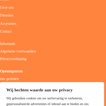
Over ons
Diensten
Accesoires
Contact
Informatie
Algemene voorwaarden
Privacyverklaring
Openingsuren
ma: gesloten
di - vrij: 9u - 18u
Wij hechten waarde aan uw privacy
zat: 9u - 17u
Wij gebruiken cookies om uw surfervaring te verbeteren,
zon; gesloten
gepersonaliseerde advertenties of inhoud aan te bieden en ons