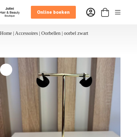
Ga
naar
Online boeken
de
Winkelwagen
inhoud
Home
|
Accessoires
|
Oorbellen
|
oorbel zwart