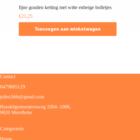
fijne gouden ketting met witte enbeige bolletjes
€
21,25
Toevoegen aan winkelwagen
Contact
0479805129
jolini.hbb@gmail.com
Hundelgemsesteenweg 1004 -1006,
9820 Merelbeke
Categorieën
Home