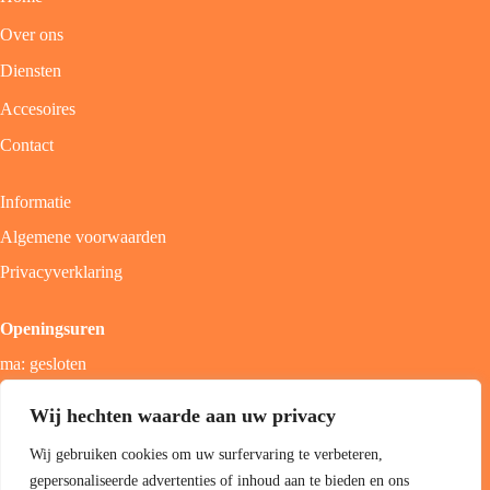
Over ons
Diensten
Accesoires
Contact
Informatie
Algemene voorwaarden
Privacyverklaring
Openingsuren
ma: gesloten
di - vrij: 9u - 18u
Wij hechten waarde aan uw privacy
zat: 9u - 17u
Wij gebruiken cookies om uw surfervaring te verbeteren,
zon; gesloten
gepersonaliseerde advertenties of inhoud aan te bieden en ons