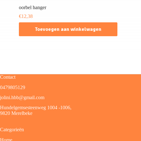
oorbel hanger
€
12,38
Toevoegen aan winkelwagen
Contact
0479805129
jolini.hbb@gmail.com
Hundelgemsesteenweg 1004 -1006,
9820 Merelbeke
Categorieën
Home