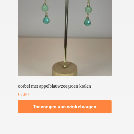
oorbel met appelblauwzeegroen kralen
€
7,80
Toevoegen aan winkelwagen