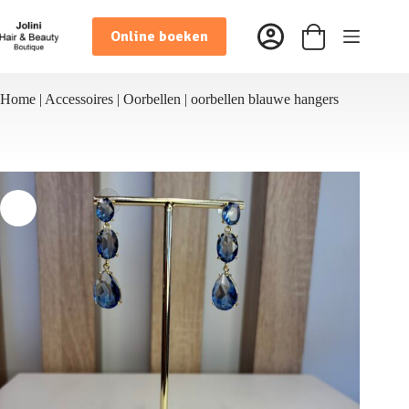
Ga
naar
Online boeken
de
Winkelwagen
inhoud
Home
|
Accessoires
|
Oorbellen
|
oorbellen blauwe hangers