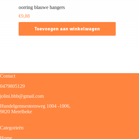
oorring blauwe hangers
€
9,88
Toevoegen aan winkelwagen
Contact
0479805129
jolini.hbb@gmail.com
Hundelgemsesteenweg 1004 -1006,
9820 Merelbeke
Categorieën
Home