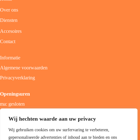
Over ons
Diensten
Accesoires
Contact
Informatie
Algemene voorwaarden
Privacyverklaring
Openingsuren
ma: gesloten
di - vrij: 9u - 18u
Wij hechten waarde aan uw privacy
zat: 9u - 17u
Wij gebruiken cookies om uw surfervaring te verbeteren,
zon; gesloten
gepersonaliseerde advertenties of inhoud aan te bieden en ons