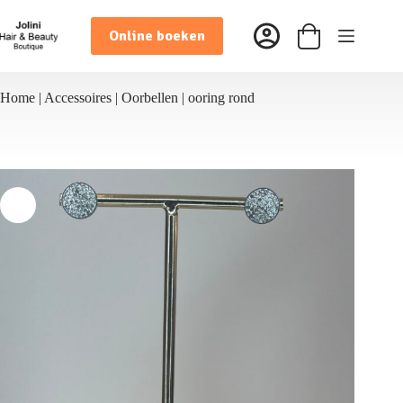
Ga
naar
Online boeken
de
Winkelwagen
inhoud
Home
|
Accessoires
|
Oorbellen
|
ooring rond