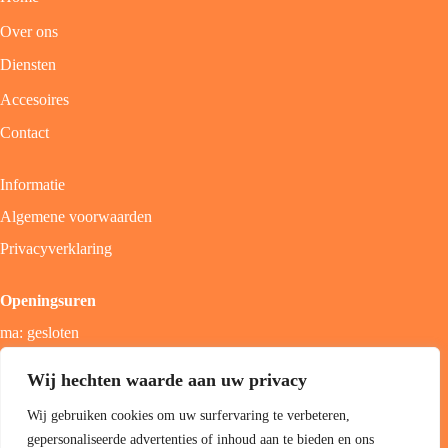
Over ons
Diensten
Accesoires
Contact
Informatie
Algemene voorwaarden
Privacyverklaring
Openingsuren
ma: gesloten
di - vrij: 9u - 18u
Wij hechten waarde aan uw privacy
zat: 9u - 17u
Wij gebruiken cookies om uw surfervaring te verbeteren,
zon; gesloten
gepersonaliseerde advertenties of inhoud aan te bieden en ons