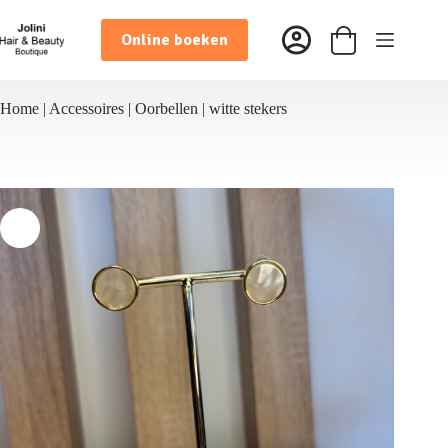
Ga
naar
Online boeken
de
Winkelwagen
inhoud
Home
|
Accessoires
|
Oorbellen
|
witte stekers