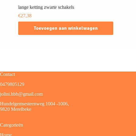
lange ketting zwarte schakels
€
27,38
Toevoegen aan winkelwagen
Contact
0479805129
jolini.hbb@gmail.com
Hundelgemsesteenweg 1004 -1006,
9820 Merelbeke
Categorieën
Home