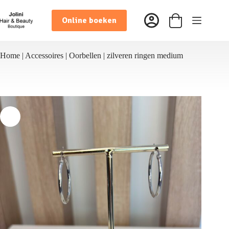
Ga
naar
Online boeken
de
Winkelwagen
inhoud
Home
|
Accessoires
|
Oorbellen
|
zilveren ringen medium