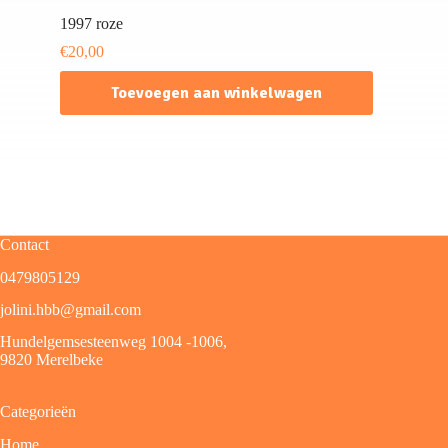
1997 roze
€
20,00
Toevoegen aan winkelwagen
Contact
0479805129
jolini.hbb@gmail.com
Hundelgemsesteenweg 1004 -1006,
9820 Merelbeke
Categorieën
Home