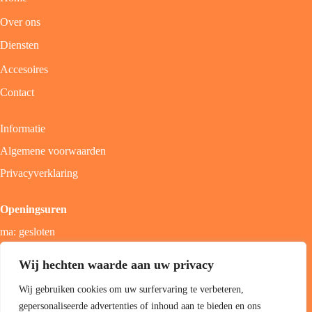
Over ons
Diensten
Accesoires
Contact
Informatie
Algemene voorwaarden
Privacyverklaring
Openingsuren
ma: gesloten
di - vrij: 9u - 18u
Wij hechten waarde aan uw privacy
zat: 9u - 17u
Wij gebruiken cookies om uw surfervaring te verbeteren,
zon; gesloten
gepersonaliseerde advertenties of inhoud aan te bieden en ons