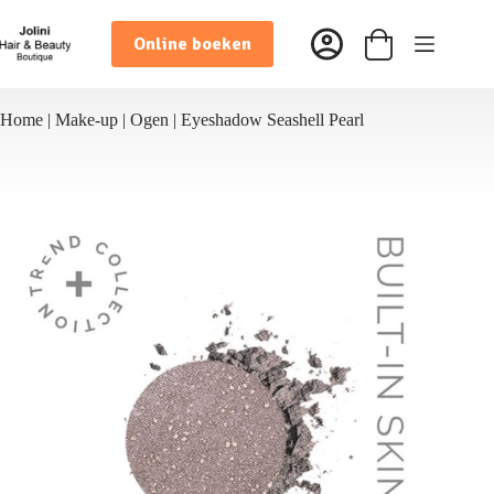
Ga
naar
Online boeken
de
Winkelwagen
inhoud
Home
|
Make-up
|
Ogen
|
Eyeshadow Seashell Pearl