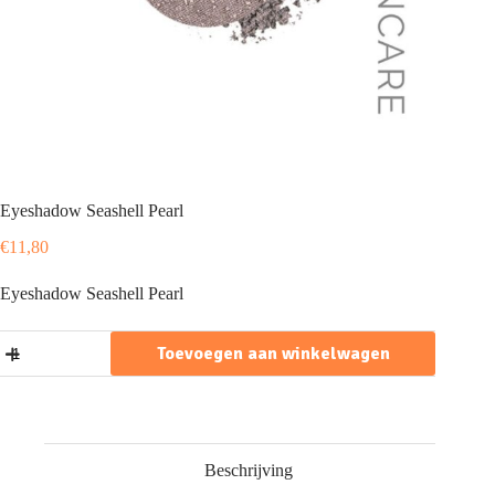
Eyeshadow Seashell Pearl
€
11,80
Eyeshadow Seashell Pearl
Eyeshadow
Toevoegen aan winkelwagen
Seashell
Pearl
aantal
Beschrijving