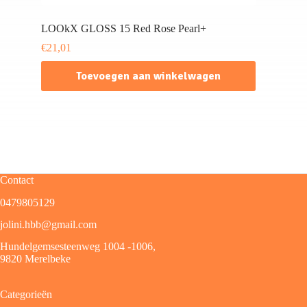
LOOkX GLOSS 15 Red Rose Pearl+
€
21,01
Toevoegen aan winkelwagen
Contact
0479805129
jolini.hbb@gmail.com
Hundelgemsesteenweg 1004 -1006,
9820 Merelbeke
Categorieën