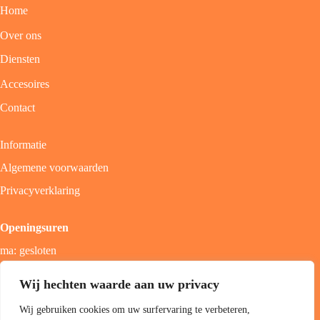
Home
Over ons
Diensten
Accesoires
Contact
Informatie
Algemene voorwaarden
Privacyverklaring
Openingsuren
ma: gesloten
di - vrij: 9u - 18u
Wij hechten waarde aan uw privacy
zat: 9u - 17u
Wij gebruiken cookies om uw surfervaring te verbeteren,
zon; gesloten