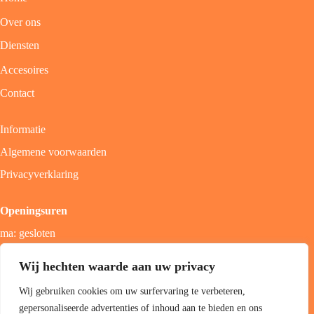
Over ons
Diensten
Accesoires
Contact
Informatie
Algemene voorwaarden
Privacyverklaring
Openingsuren
ma: gesloten
di - vrij: 9u - 18u
Wij hechten waarde aan uw privacy
zat: 9u - 17u
Wij gebruiken cookies om uw surfervaring te verbeteren,
zon; gesloten
gepersonaliseerde advertenties of inhoud aan te bieden en ons