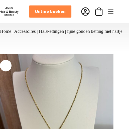
Ga
naar
Online boeken
de
Winkelwagen
inhoud
Home
|
Accessoires
|
Halskettingen
|
fijne gouden ketting met hartje