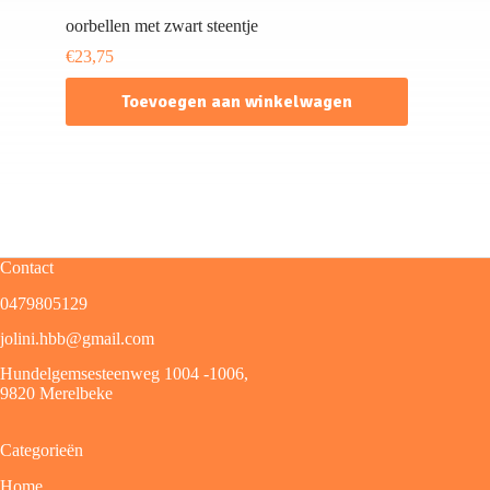
oorbellen met zwart steentje
€
23,75
Toevoegen aan winkelwagen
Contact
0479805129
jolini.hbb@gmail.com
Hundelgemsesteenweg 1004 -1006,
9820 Merelbeke
Categorieën
Home