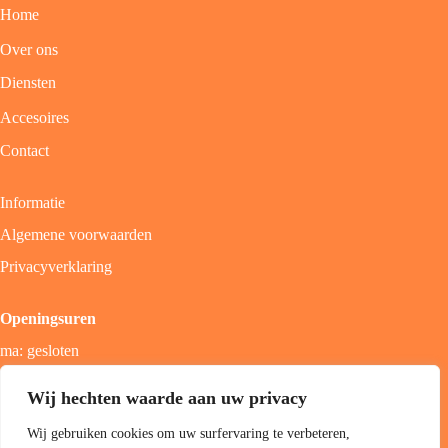
Home
Over ons
Diensten
Accesoires
Contact
Informatie
Algemene voorwaarden
Privacyverklaring
Openingsuren
ma: gesloten
di - vrij: 9u - 18u
Wij hechten waarde aan uw privacy
zat: 9u - 17u
Wij gebruiken cookies om uw surfervaring te verbeteren,
zon; gesloten