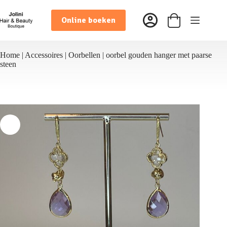
Ga
naar
Online boeken
de
Winkelwagen
inhoud
Home
|
Accessoires
|
Oorbellen
|
oorbel gouden hanger met paarse
steen