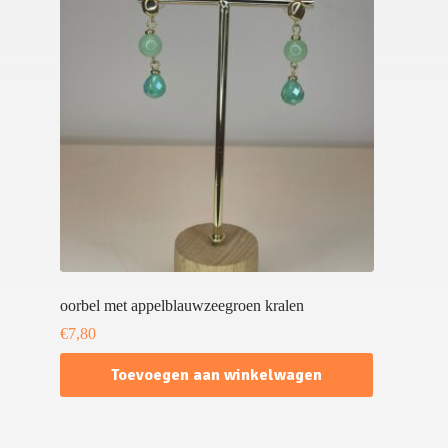
oorbel met appelblauwzeegroen kralen
€
7,80
Toevoegen aan winkelwagen