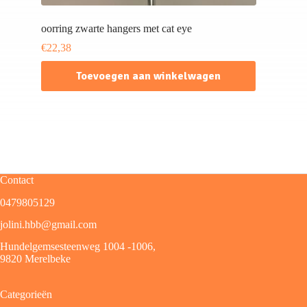
oorring zwarte hangers met cat eye
€
22,38
Toevoegen aan winkelwagen
Contact
0479805129
jolini.hbb@gmail.com
Hundelgemsesteenweg 1004 -1006,
9820 Merelbeke
Categorieën