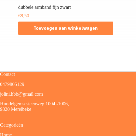
dubbele armband fijn zwart
€
8,50
Toevoegen aan winkelwagen
Contact
0479805129
jolini.hbb@gmail.com
Hundelgemsesteenweg 1004 -1006,
9820 Merelbeke
Categorieën
Home