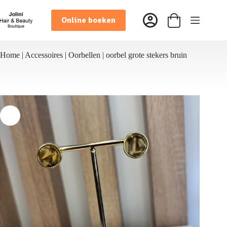
Ga
naar
Online boeken
de
Winkelwagen
inhoud
Home
|
Accessoires
|
Oorbellen
|
oorbel grote stekers bruin