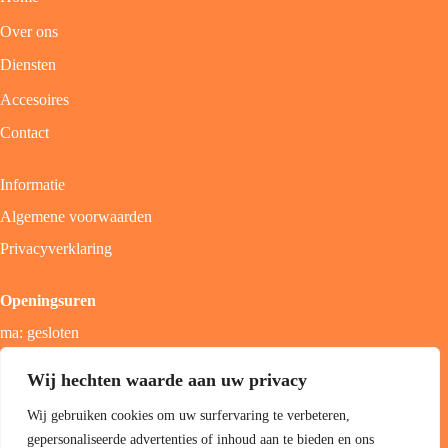
Over ons
Diensten
Accesoires
Contact
Informatie
Algemene voorwaarden
Privacyverklaring
Openingsuren
ma: gesloten
di - vrij: 9u - 18u
Wij hechten waarde aan uw privacy
zat: 9u - 17u
Wij gebruiken cookies om uw surfervaring te verbeteren,
zon; gesloten
gepersonaliseerde advertenties of inhoud aan te bieden en ons