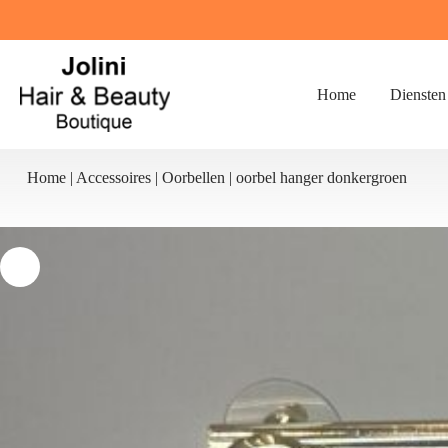
Ga
naar
de
inhoud
Home
Diensten
Home
|
Accessoires
|
Oorbellen
|
oorbel hanger donkergroen