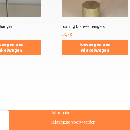
 hanger
oorring blauwe hangers
€
9,88
voegen aan
Toevoegen aan
nkelwagen
winkelwagen
Informatie
Algemene voorwaarden