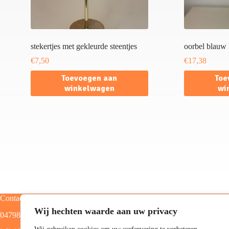
stekertjes met gekleurde steentjes
oorbel blauw
€
7,50
€
17,38
Toevoegen aan
Toe
winkelwagen
wi
Contact
Categorieën
Wij hechten waarde aan uw privacy
0479805129
Home