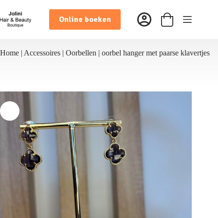
Ga
naar
Online boeken
de
Winkelwagen
inhoud
Home
|
Accessoires
|
Oorbellen
|
oorbel hanger met paarse klavertjes