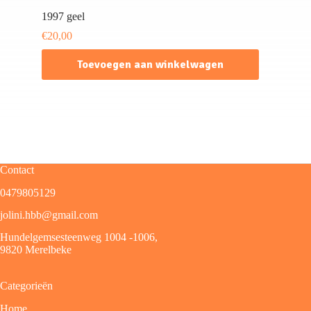
1997 geel
€
20,00
Toevoegen aan winkelwagen
Contact
0479805129
jolini.hbb@gmail.com
Hundelgemsesteenweg 1004 -1006,
9820 Merelbeke
Categorieën
Home