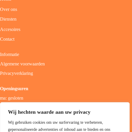
Over ons
Diensten
Accesoires
Contact
Informatie
Algemene voorwaarden
Privacyverklaring
Openingsuren
ma: gesloten
di - vrij: 9u - 18u
Wij hechten waarde aan uw privacy
zat: 9u - 17u
Wij gebruiken cookies om uw surfervaring te verbeteren,
zon; gesloten
gepersonaliseerde advertenties of inhoud aan te bieden en ons