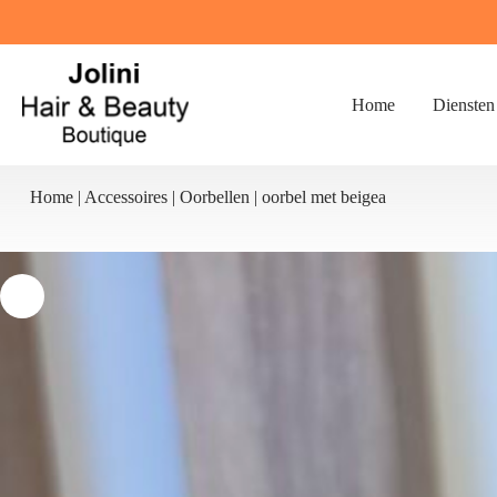
Ga
naar
de
inhoud
Home
Diensten
Home
|
Accessoires
|
Oorbellen
|
oorbel met beigea