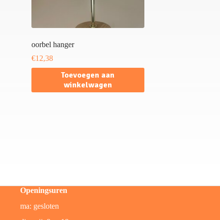
oorbel hanger
€
12,38
Toevoegen aan
winkelwagen
Openingsuren
ma: gesloten