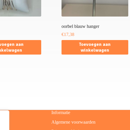
oorbel blauw hanger
€
17,38
voegen aan
Toevoegen aan
nkelwagen
winkelwagen
Informatie
Algemene voorwaarden