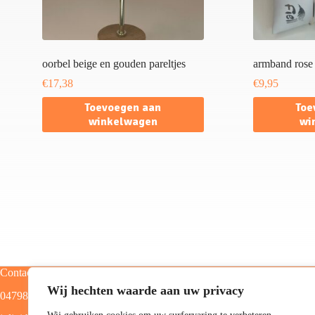
oorbel beige en gouden pareltjes
armband rose
€
17,38
€
9,95
Toevoegen aan
Toe
winkelwagen
wi
Contact
Categorieën
Wij hechten waarde aan uw privacy
0479805129
Home