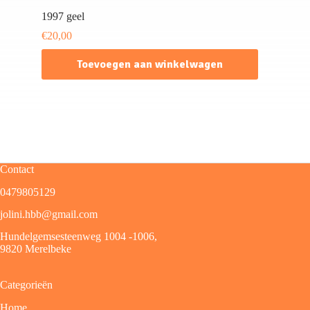
1997 geel
€
20,00
Toevoegen aan winkelwagen
Contact
0479805129
jolini.hbb@gmail.com
Hundelgemsesteenweg 1004 -1006,
9820 Merelbeke
Categorieën
Home