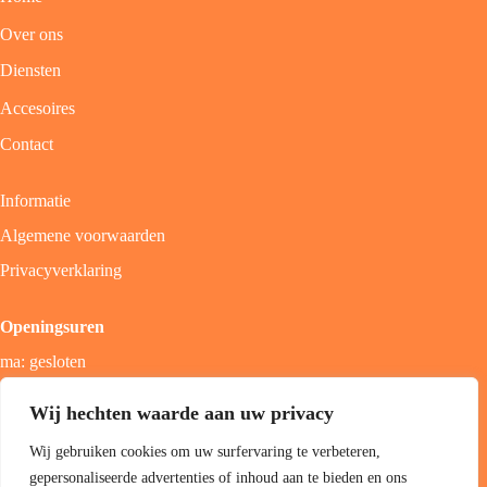
Over ons
Diensten
Accesoires
Contact
Informatie
Algemene voorwaarden
Privacyverklaring
Openingsuren
ma: gesloten
di - vrij: 9u - 18u
Wij hechten waarde aan uw privacy
zat: 9u - 17u
Wij gebruiken cookies om uw surfervaring te verbeteren,
zon; gesloten
gepersonaliseerde advertenties of inhoud aan te bieden en ons