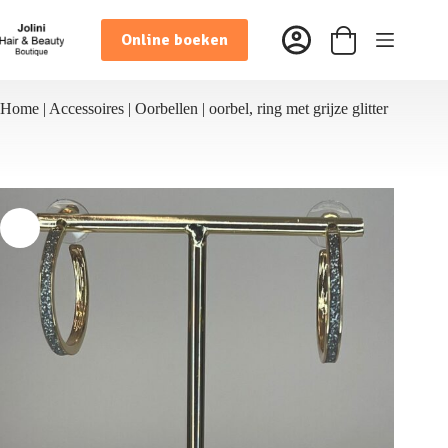
Ga
naar
Online boeken
de
Winkelwagen
inhoud
Home
|
Accessoires
|
Oorbellen
|
oorbel, ring met grijze glitter