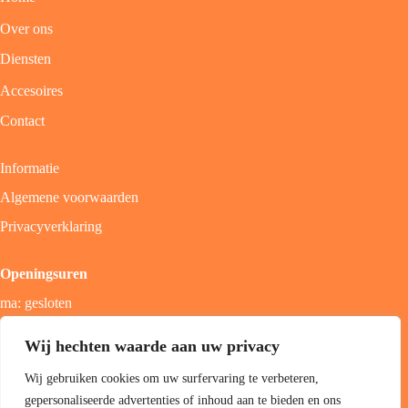
Over ons
Diensten
Accesoires
Contact
Informatie
Algemene voorwaarden
Privacyverklaring
Openingsuren
ma: gesloten
di - vrij: 9u - 18u
Wij hechten waarde aan uw privacy
zat: 9u - 17u
Wij gebruiken cookies om uw surfervaring te verbeteren,
zon; gesloten
gepersonaliseerde advertenties of inhoud aan te bieden en ons