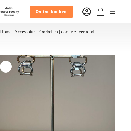
Ga
naar
Online boeken
de
Winkelwagen
inhoud
Home
|
Accessoires
|
Oorbellen
|
ooring zilver rond