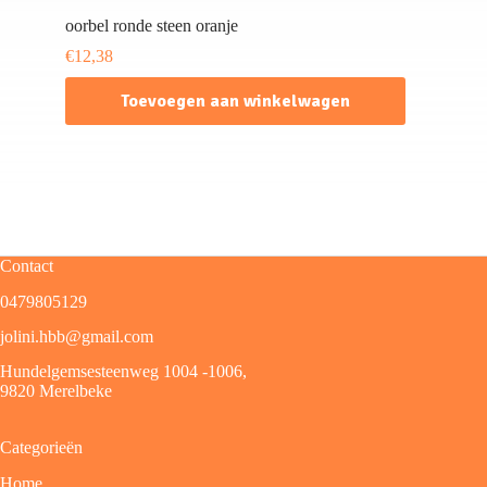
oorbel ronde steen oranje
€
12,38
Toevoegen aan winkelwagen
Contact
0479805129
jolini.hbb@gmail.com
Hundelgemsesteenweg 1004 -1006,
9820 Merelbeke
Categorieën
Home