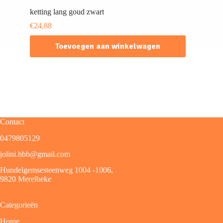
ketting lang goud zwart
€
24,88
Toevoegen aan winkelwagen
Contact
0479805129
jolini.hbb@gmail.com
Hundelgemsesteenweg 1004 -1006,
9820 Merelbeke
Categorieën
Home