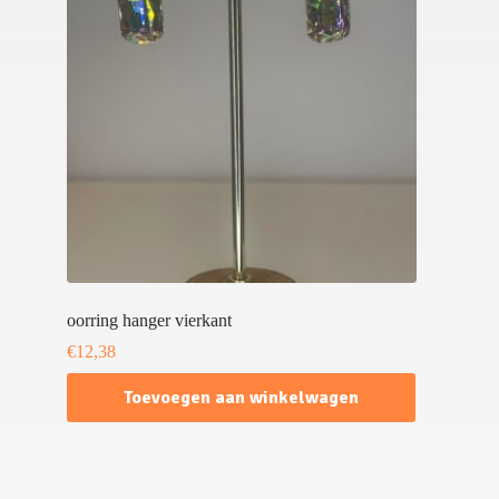
oorring hanger vierkant
€
12,38
Toevoegen aan winkelwagen