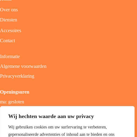
Over ons
Diensten
Accesoires
Contact
Informatie
Algemene voorwaarden
Privacyverklaring
Openingsuren
ma: gesloten
di - vrij: 9u - 18u
Wij hechten waarde aan uw privacy
zat: 9u - 17u
Wij gebruiken cookies om uw surfervaring te verbeteren,
zon; gesloten
gepersonaliseerde advertenties of inhoud aan te bieden en ons