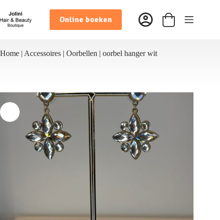
Ga
naar
Online boeken
de
Winkelwagen
inhoud
Home
|
Accessoires
|
Oorbellen
|
oorbel hanger wit