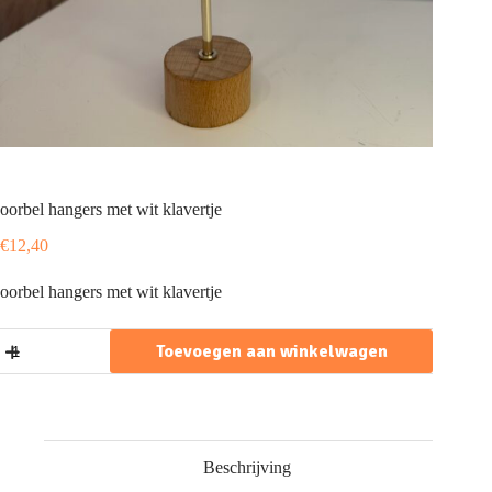
oorbel hangers met wit klavertje
€
12,40
oorbel hangers met wit klavertje
oorbel
Toevoegen aan winkelwagen
hangers
met
wit
klavertje
aantal
Beschrijving