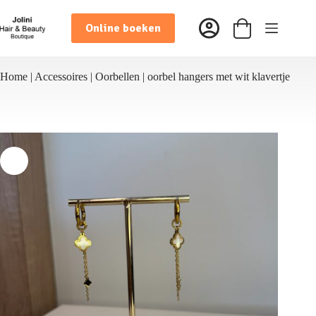
Ga
naar
Online boeken
de
Winkelwagen
inhoud
Home
|
Accessoires
|
Oorbellen
|
oorbel hangers met wit klavertje