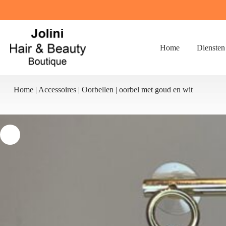
Ga
naar
de
inhoud
Home
Diensten
Home
|
Accessoires
|
Oorbellen
|
oorbel met goud en wit