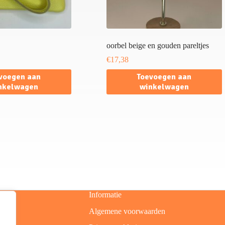
oorbel beige en gouden pareltjes
€
17,38
voegen aan
Toevoegen aan
nkelwagen
winkelwagen
Informatie
Algemene voorwaarden