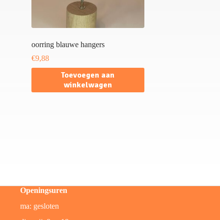
oorring blauwe hangers
€
9,88
Toevoegen aan
winkelwagen
Openingsuren
ma: gesloten