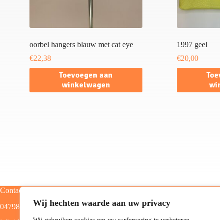
oorbel hangers blauw met cat eye
1997 geel
€
22,38
€
20,00
Toevoegen aan
Toe
winkelwagen
wi
Contact
Categorieën
Wij hechten waarde aan uw privacy
0479805129
Home