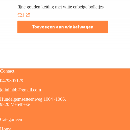
fijne gouden ketting met witte enbeige bolletjes
€
21,25
Toevoegen aan winkelwagen
Contact
0479805129
jolini.hbb@gmail.com
Hundelgemsesteenweg 1004 -1006,
9820 Merelbeke
Categorieën
Home