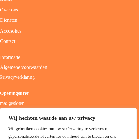
Over ons
Diensten
Accesoires
Contact
Informatie
Algemene voorwaarden
Privacyverklaring
Openingsuren
ma: gesloten
di - vrij: 9u - 18u
Wij hechten waarde aan uw privacy
zat: 9u - 17u
Wij gebruiken cookies om uw surfervaring te verbeteren,
zon; gesloten
gepersonaliseerde advertenties of inhoud aan te bieden en ons