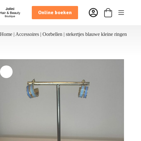
Ga
naar
Online boeken
de
Winkelwagen
inhoud
Home
|
Accessoires
|
Oorbellen
|
stekertjes blauwe kleine ringen